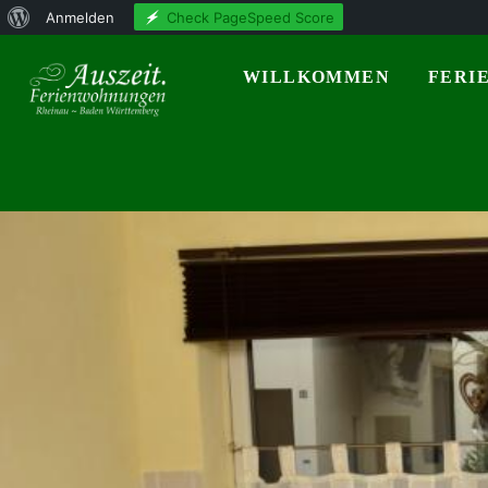
Über
Check PageSpeed Score
Anmelden
WordPress
WILLKOMMEN
FERI